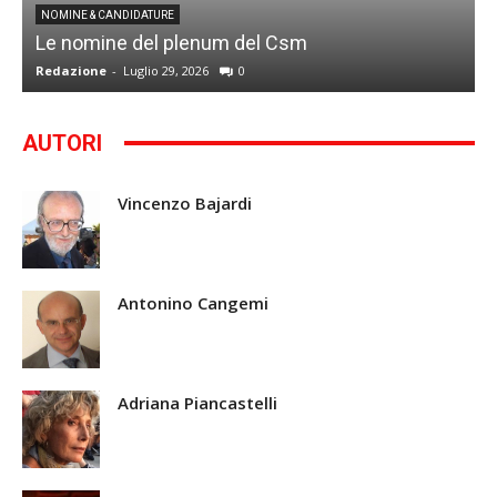
I
NOMINE & CANDIDATURE
Le nomine del plenum del Csm
S
Redazione
-
Luglio 29, 2026
0
G
AUTORI
Vincenzo Bajardi
Antonino Cangemi
Adriana Piancastelli