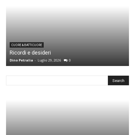
CUORE & BATTICUORE
Ricordi e desideri
L
Dino Petralia
-
Luglio 29, 2026
0
R