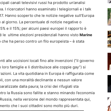
ipali canali televisivi russi ha prodotto un’analisi
a. I ricercatori hanno esaminato i telegiornali e i talk
17. Hanno scoperto che le notizie negative sull’Europa
 al giorno. La percentuale di notizie negative o
5% e il 15%; per alcuni paesi europei il rapporto è
hé le ultime elezioni presidenziali hanno visto
Marine
 che ha perso contro un filo europeista – è stata
ti alle uccisioni locali fino alle invenzioni (“il governo
loro famiglie e li distribuisce alle coppie gay”) si
razioni. La vita quotidiana in Europa è raffigurata come
li, con una moralità declinante e nessun valore
alizzate dalla paura; la crisi dei rifugiati sta
ro la Russia sono fallite e stanno minando l’economia
 Russia, nella versione del mondo rappresentata qui,
ento che i suoi cittadini sono molto più duri.