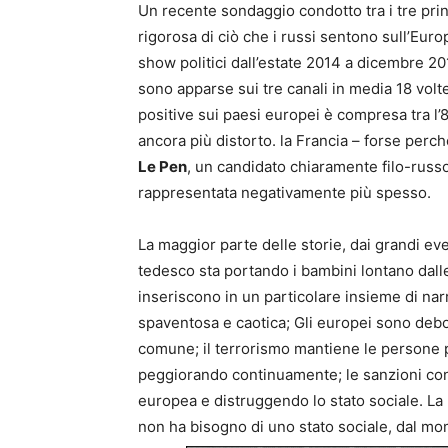
Un recente sondaggio condotto tra i tre princ
rigorosa di ciò che i russi sentono sull’Europ
show politici dall’estate 2014 a dicembre 20
sono apparse sui tre canali in media 18 volte
positive sui paesi europei è compresa tra l’8
ancora più distorto. la Francia – forse perc
Le Pen
, un candidato chiaramente filo-russo
rappresentata negativamente più spesso.
La maggior parte delle storie, dai grandi even
tedesco sta portando i bambini lontano dalle 
inseriscono in un particolare insieme di nar
spaventosa e caotica; Gli europei sono debo
comune; il terrorismo mantiene le persone par
peggiorando continuamente; le sanzioni cont
europea e distruggendo lo stato sociale. La
non ha bisogno di uno stato sociale, dal mom