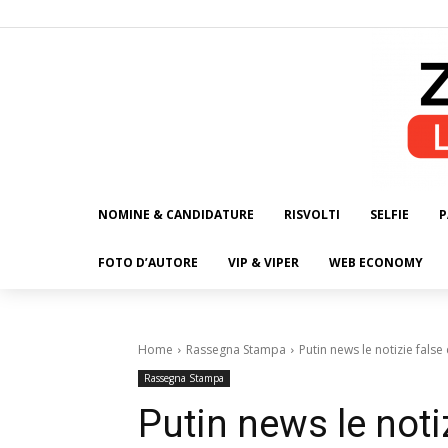
NOMINE & CANDIDATURE
RISVOLTI
SELFIE
P
ALL
FOTO D’AUTORE
VIP & VIPER
WEB ECONOMY
Home
Rassegna Stampa
Putin news le notizie false
Rassegna Stampa
Putin news le notiz