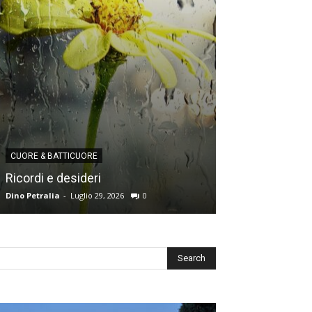
CUORE & BATTICUORE
CUORE & BATTICU
Ricordi e desideri
L’angoscia del
Dino Petralia
-
Luglio 29, 2026
0
Redazione
-
Luglio 