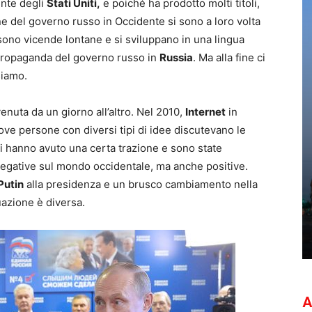
ente degli
Stati Uniti,
e poiché ha prodotto molti titoli,
one del governo russo in Occidente si sono a loro volta
 sono vicende lontane e si sviluppano in una lingua
propaganda del governo russo in
Russia
. Ma alla fine ci
siamo.
nuta da un giorno all’altro. Nel 2010,
Internet
in
ove persone con diversi tipi di idee discutevano le
i hanno avuto una certa trazione e sono state
 negative sul mondo occidentale, ma anche positive.
Putin
alla presidenza e un brusco cambiamento nella
uazione è diversa.
A