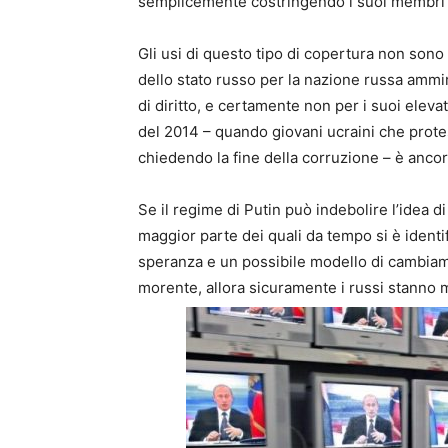
semplicemente costringendo i suoi membri a
Gli usi di questo tipo di copertura non sono 
dello stato russo per la nazione russa ammir
di diritto, e certamente non per i suoi eleva
del 2014 – quando giovani ucraini che prot
chiedendo la fine della corruzione – è anco
Se il regime di Putin può indebolire l’idea d
maggior parte dei quali da tempo si è identi
speranza e un possibile modello di cambiame
morente, allora sicuramente i russi stanno me