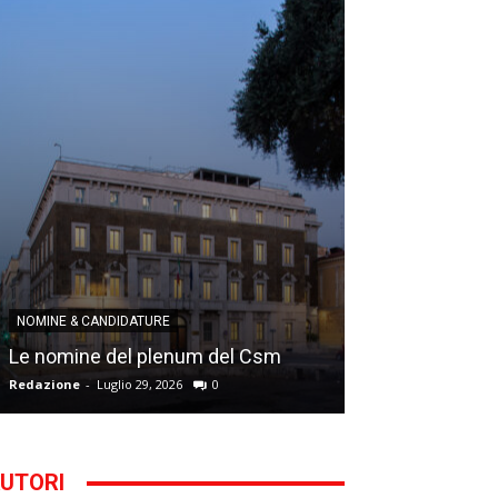
NOMINE & CANDID
NOMINE & CANDIDATURE
Infantino addio
Le nomine del plenum del Csm
alla Segreteria
Redazione
-
Luglio 29, 2026
0
Gianfranco D'Anna
UTORI