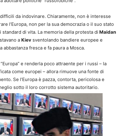
 adottare politiche “russofobiche”.
difficili da indovinare. Chiaramente, non è interesse
are l’Europa, non per la sua democrazia o il suo stato
ti standard di vita. La memoria della protesta di
Maidan
estavano a
Kiev
sventolando bandiere europee e
ra abbastanza fresca e fa paura a Mosca.
i “Europa” e renderla poco attraente per i russi – la
ficata come europei – allora rimuove una fonte di
nto. Se l’Europa è pazza, contorta, pericolosa e
glio sotto il loro corrotto sistema autoritario.