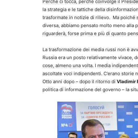
Perché ci tocca, perché coinvolge il Presid
la strategia e le tattiche della disinformazi
trasformate in notizie di rilievo. Ma poiché
diversa, abbiamo pensato molto meno alla 
riguarderà, forse prima e più di quanto pen
La trasformazione dei media russi non è avve
Russia era un posto relativamente vivace, d
cose, almeno una volta. I media indipendent
ascoltate voci indipendenti. C’erano storie
Otto anni dopo – dopo il ritorno di
Vladimir 
politica di informazione del governo – la sit