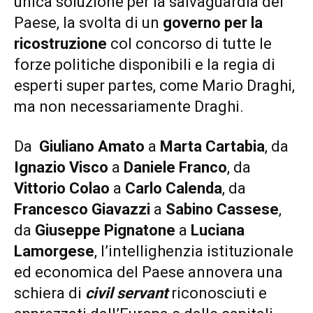
unica soluzione per la salvaguardia del
Paese, la svolta di un
governo per la
ricostruzione
col concorso di tutte le
forze politiche disponibili e la regia di
esperti super partes, come Mario Draghi,
ma non necessariamente Draghi.
Da
Giuliano Amato
a
Marta Cartabia
, da
Ignazio Visco
a
Daniele Franco
, da
Vittorio Colao
a
Carlo Calenda
, da
Francesco Giavazzi
a
Sabino Cassese
,
da
Giuseppe Pignatone
a
Luciana
Lamorgese
, l’intellighenzia istituzionale
ed economica del Paese annovera una
schiera di
civil servant
riconosciuti e