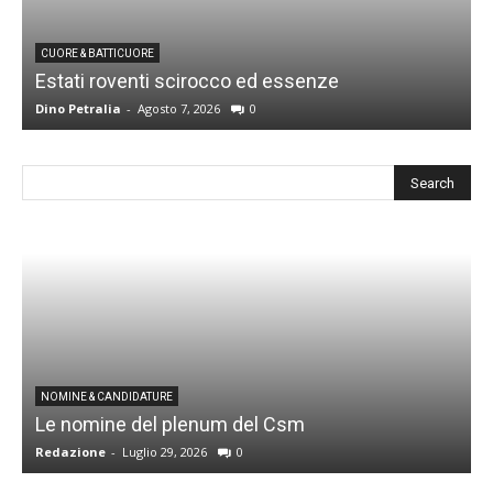
CUORE & BATTICUORE
Estati roventi scirocco ed essenze
R
Dino Petralia
-
Agosto 7, 2026
0
D
I
NOMINE & CANDIDATURE
Le nomine del plenum del Csm
S
Redazione
-
Luglio 29, 2026
0
G