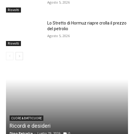
Agosto 5, 2026
Risvolti
Lo Stretto di Hormuz riapre crolla il prezzo
del petrolio
Agosto 5, 2026
Risvolti
CUORE & BATTICUORE
Ricordi e desideri
L
Dino Petralia
-
Luglio 29, 2026
0
R