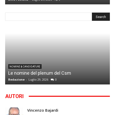
I
NOMINE & CANDIDATURE
Le nomine del plenum del Csm
S
Redazione
-
Luglio 29, 2026
0
G
AUTORI
Vincenzo Bajardi