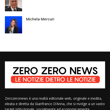
Michela Mercuri
Zerozeronews è una realtà editoriale web, originale e inedita,
ideata e diretta da Gianfranco D’Anna, che si rivolge a un vasto
target istituzionale, socialmente ed economicamente