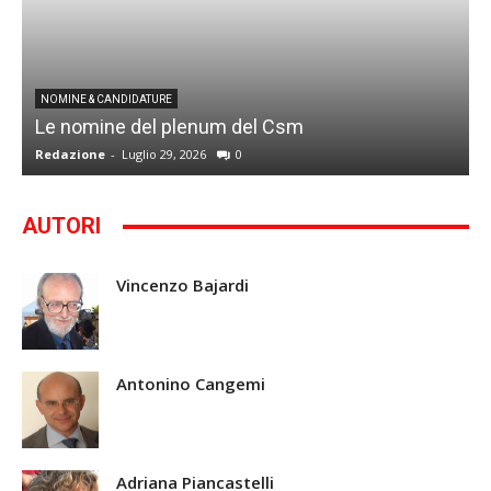
I
NOMINE & CANDIDATURE
Le nomine del plenum del Csm
S
Redazione
-
Luglio 29, 2026
0
G
AUTORI
Vincenzo Bajardi
Antonino Cangemi
Adriana Piancastelli