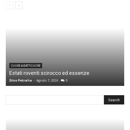
CUORE & BATTICUORE
Estati roventi scirocco ed essenze
R
Dino Petralia
-
Agosto 7, 2026
0
D