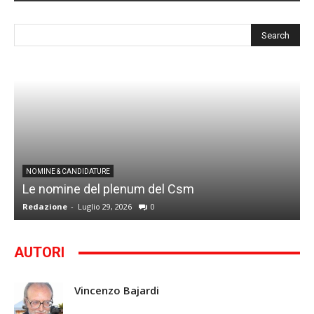
I
NOMINE & CANDIDATURE
Le nomine del plenum del Csm
S
Redazione
-
Luglio 29, 2026
0
G
AUTORI
Vincenzo Bajardi