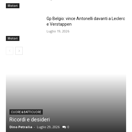
Motori
Gp Belgio: vince Antonelli davanti a Leclerc
e Verstappen
Luglio 19, 2026
Motori
CUORE & BATTICUORE
Ricordi e desideri
L
Dino Petralia
-
Luglio 29, 2026
0
R