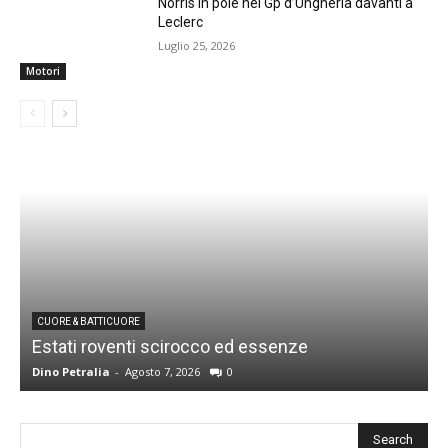
Norris in pole nel Gp d’Ungheria davanti a
Leclerc
Luglio 25, 2026
Motori
CUORE & BATTICUORE
Estati roventi scirocco ed essenze
R
Dino Petralia
-
Agosto 7, 2026
0
D