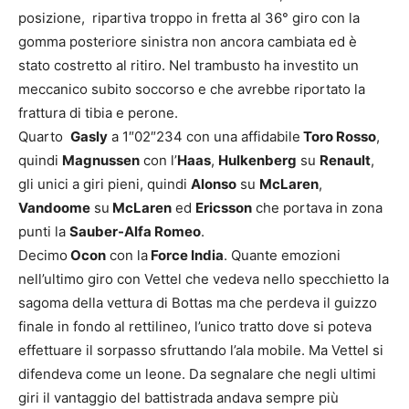
posizione, ripartiva troppo in fretta al 36° giro con la
gomma posteriore sinistra non ancora cambiata ed è
stato costretto al ritiro. Nel trambusto ha investito un
meccanico subito soccorso e che avrebbe riportato la
frattura di tibia e perone.
Quarto
Gasly
a 1″02″234 con una affidabile
Toro Rosso
,
quindi
Magnussen
con l’
Haas
,
Hulkenberg
su
Renault
,
gli unici a giri pieni, quindi
Alonso
su
McLaren
,
Vandoome
su
McLaren
ed
Ericsson
che portava in zona
punti la
Sauber-Alfa Romeo
.
Decimo
Ocon
con la
Force India
. Quante emozioni
nell’ultimo giro con Vettel che vedeva nello specchietto la
sagoma della vettura di Bottas ma che perdeva il guizzo
finale in fondo al rettilineo, l’unico tratto dove si poteva
effettuare il sorpasso sfruttando l’ala mobile. Ma Vettel si
difendeva come un leone. Da segnalare che negli ultimi
giri il vantaggio del battistrada andava sempre più