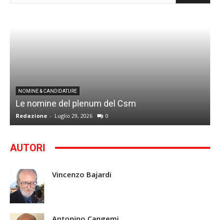
I
NOMINE & CANDIDATURE
Le nomine del plenum del Csm
S
Redazione
-
Luglio 29, 2026
0
G
AUTORI
Vincenzo Bajardi
Antonino Cangemi