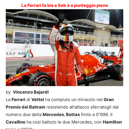
La Ferrari fa bis e Seb è a punteggio pieno
by
Vincenzo Bajardi
La
Ferrari
di
Vettel
ha compiuto un miracolo nel
Gran
Premio del Bahrain
resistendo all’attacco sferratogli dal
numero due della
Mercedes
,
Bottas
finito a 0″699. Il
Cavallino
ha così battuto le due Mercedes, con
Hamilton