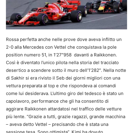
Rossa perfetta anche nelle prove dove aveva inflitto un
2-0 alla Mercedes con Vettel che conquistava la pole
position numero 51, in 1’27″958 davanti a Raikkonen.
Così è diventato l’unico pilota nella storia del tracciato
desertico a scendere sotto il muro dell’1’282″. Nella notte
di Sakhir si era rivisto il Seb dei giorni migliori con una
vettura preparata al top e che rispondeva ai comandi
come lui desiderava. L’ultimo giro del tedesco è stato un
capolavoro, performance che gli ha consentito di
aggirare Raikkonen attardatosi nel traffico delle vetture
più lente. “Grazie a tutti, grazie ragazzi, grande macchina
– aveva detto Vettel – precisando che è stata una
sessione tesa. Sono ottimista”. Kimi ha dovuto