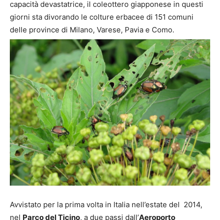
capacità devastatrice, il coleottero giapponese in questi
giorni sta divorando le colture erbacee di 151 comuni
delle province di Milano, Varese, Pavia e Como.
Avvistato per la prima volta in Italia nell’estate del 2014,
nel
Parco del Ticino
, a due passi dall’
Aeroporto