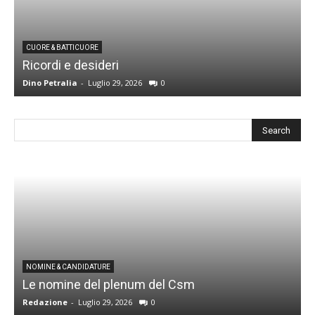
CUORE & BATTICUORE
Ricordi e desideri
L
Dino Petralia
-
Luglio 29, 2026
0
R
I
NOMINE & CANDIDATURE
Le nomine del plenum del Csm
S
Redazione
-
Luglio 29, 2026
0
G