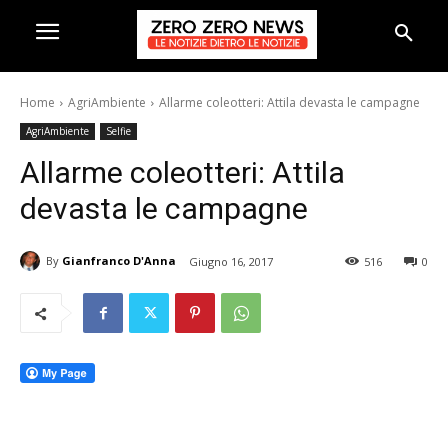
Home
AgriAmbiente
Allarme coleotteri: Attila devasta le campagne
AgriAmbiente
Selfie
Allarme coleotteri: Attila
devasta le campagne
By
Gianfranco D'Anna
Giugno 16, 2017
516
0