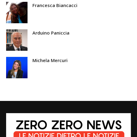
Francesca Biancacci
Arduino Paniccia
Michela Mercuri