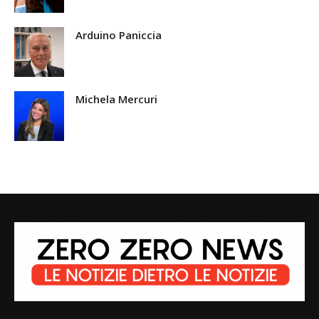
Arduino Paniccia
Michela Mercuri