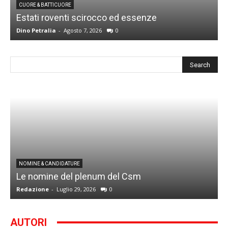
CUORE & BATTICUORE
Estati roventi scirocco ed essenze
R
Dino Petralia
-
Agosto 7, 2026
0
D
I
NOMINE & CANDIDATURE
Le nomine del plenum del Csm
S
Redazione
-
Luglio 29, 2026
0
G
AUTORI