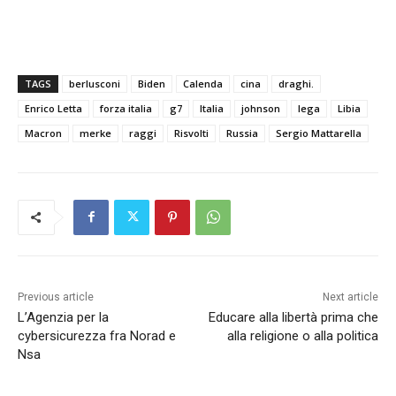
TAGS
berlusconi
Biden
Calenda
cina
draghi.
Enrico Letta
forza italia
g7
Italia
johnson
lega
Libia
Macron
merke
raggi
Risvolti
Russia
Sergio Mattarella
Previous article
Next article
L’Agenzia per la
Educare alla libertà prima che
cybersicurezza fra Norad e
alla religione o alla politica
Nsa