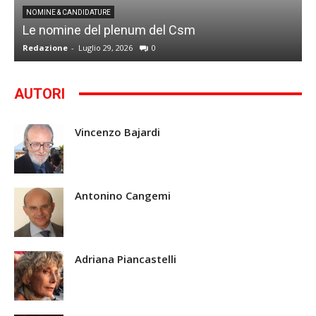
I
NOMINE & CANDIDATURE
Le nomine del plenum del Csm
S
Redazione
-
Luglio 29, 2026
0
G
AUTORI
Vincenzo Bajardi
Antonino Cangemi
Adriana Piancastelli