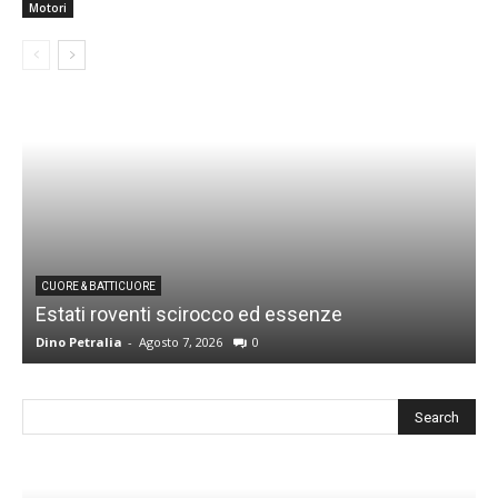
Motori
CUORE & BATTICUORE
Estati roventi scirocco ed essenze
R
Dino Petralia
-
Agosto 7, 2026
0
D