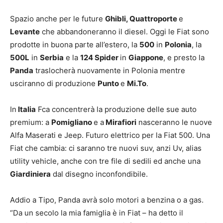
Spazio anche per le future
Ghibli, Quattroporte
e
Levante
che abbandoneranno il diesel. Oggi le Fiat sono
prodotte in buona parte all’estero, la
500
in
Polonia
, la
500L
in
Serbia
e la
124 Spider
in
Giappone
, e presto la
Panda
traslocherà nuovamente in Polonia mentre
usciranno di produzione
Punto
e
Mi.To
.
In
Italia
Fca concentrerà la produzione delle sue auto
premium: a
Pomigliano
e a
Mirafiori
nasceranno le nuove
Alfa Maserati e Jeep. Futuro elettrico per la Fiat 500. Una
Fiat che cambia: ci saranno tre nuovi suv, anzi Uv, alias
utility vehicle, anche con tre file di sedili ed anche una
Giardiniera
dal disegno inconfondibile.
Addio a Tipo, Panda avrà solo motori a benzina o a gas.
“Da un secolo la mia famiglia è in Fiat – ha detto il