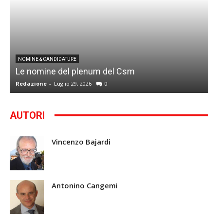
I
NOMINE & CANDIDATURE
Le nomine del plenum del Csm
S
Redazione
-
Luglio 29, 2026
0
G
AUTORI
Vincenzo Bajardi
Antonino Cangemi