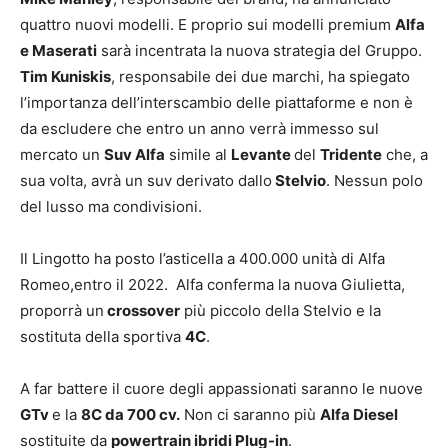
quattro nuovi modelli. E proprio sui modelli premium
Alfa
e Maserati
sarà incentrata la nuova strategia del Gruppo.
Tim Kuniskis
, responsabile dei due marchi, ha spiegato
l’importanza dell’interscambio delle piattaforme e non è
da escludere che entro un anno verrà immesso sul
mercato un
Suv Alfa
simile al
Levante
del
Tridente
che, a
sua volta, avrà un suv derivato dallo
Stelvio
. Nessun polo
del lusso ma condivisioni.
Il Lingotto ha posto l’asticella a 400.000 unità di Alfa
Romeo,entro il 2022. Alfa conferma la nuova Giulietta,
proporrà un
crossover
più piccolo della Stelvio e la
sostituta della sportiva
4C
.
A far battere il cuore degli appassionati saranno le nuove
GTv
e la
8C da 700 cv.
Non ci saranno più
Alfa Diesel
sostituite da
powertrain ibridi Plug-in
.