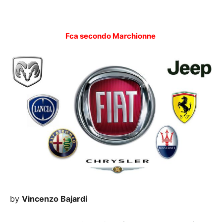
Fca secondo Marchionne
by
Vincenzo Bajardi