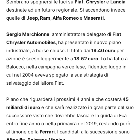
Sembrano spegnersi le luci su
Fiat
,
Chrysler
e
Lancia
destinate ad un futuro regionale. Si accendono invece
quelle di
Jeep, Ram, Alfa Romeo
e
Maserati
.
Sergio Marchionne
, amministratore delegato di
Fiat
Chrysler Automobiles,
ha presentato il nuovo piano
industriale, a borse chiuse. Il titolo dai
19.40 euro
per
azione é sceso leggermente a
18,52 euro
. Lo ha fatto a
Balocco, nella campagna vercellese, l’identico luogo in
cui nel 2004 aveva spiegato la sua strategia di
salvataggio dell’allora Fiat.
Piano che riguarderà i prossimi 4 anni e che costerà
45
miliardi di euro
e che sarà realizzato in gran parte dal suo
successore visto che dovrebbe lasciare la guida di Fca
entro fine anno o nella primavra del 2019, restando però
al timone della
Ferrari
. I candidati alla successione sono
Altavilla
,
Palmer
e
Manley
.