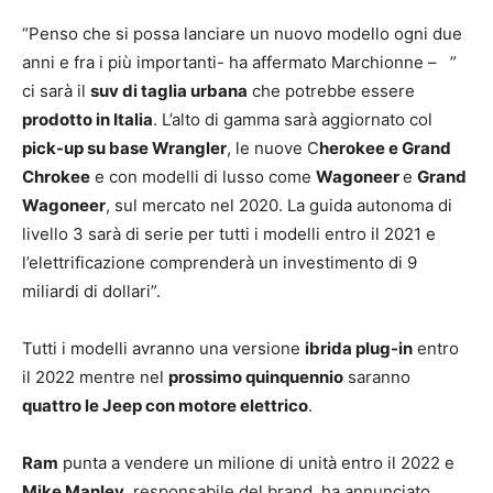
“Penso che si possa lanciare un nuovo modello ogni due
anni e fra i più importanti- ha affermato Marchionne – ”
ci sarà il
suv di taglia urbana
che potrebbe essere
prodotto in Italia
. L’alto di gamma sarà aggiornato col
pick-up su base Wrangler
, le nuove C
herokee e Grand
Chrokee
e con modelli di lusso come
Wagoneer
e
Grand
Wagoneer
, sul mercato nel 2020. La guida autonoma di
livello 3 sarà di serie per tutti i modelli entro il 2021 e
l’elettrificazione comprenderà un investimento di 9
miliardi di dollari”.
Tutti i modelli avranno una versione
ibrida plug-in
entro
il 2022 mentre nel
prossimo quinquennio
saranno
quattro le Jeep con motore elettrico
.
Ram
punta a vendere un milione di unità entro il 2022 e
Mike Manley
, responsabile del brand, ha annunciato