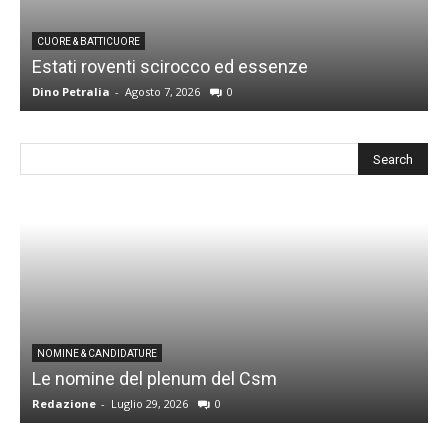
CUORE & BATTICUORE
Estati roventi scirocco ed essenze
R
Dino Petralia
-
Agosto 7, 2026
0
D
I
NOMINE & CANDIDATURE
Le nomine del plenum del Csm
S
Redazione
-
Luglio 29, 2026
0
G