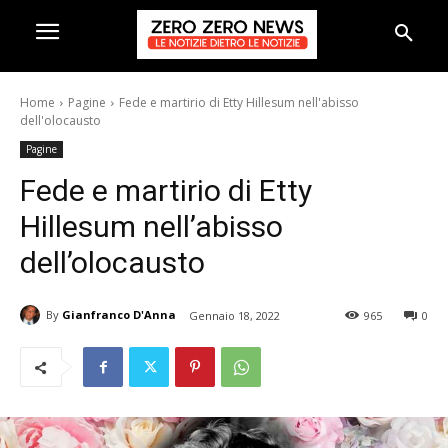
Home
Pagine
Fede e martirio di Etty Hillesum nell'abisso
dell'olocausto
Pagine
Fede e martirio di Etty
Hillesum nell’abisso
dell’olocausto
By
Gianfranco D'Anna
Gennaio 18, 2022
965
0