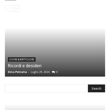
CUORE & BATTICUORE
Ricordi e desideri
L
Dino Petralia
-
Luglio 29, 2026
0
R