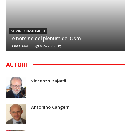
I
NOMINE & CANDIDATURE
Le nomine del plenum del Csm
S
Redazione
-
Luglio 29, 2026
0
G
AUTORI
Vincenzo Bajardi
Antonino Cangemi