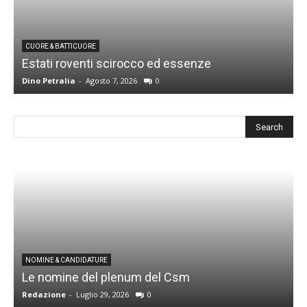
CUORE & BATTICUORE
Estati roventi scirocco ed essenze
R
Dino Petralia
-
Agosto 7, 2026
0
D
I
NOMINE & CANDIDATURE
Le nomine del plenum del Csm
S
Redazione
-
Luglio 29, 2026
0
G