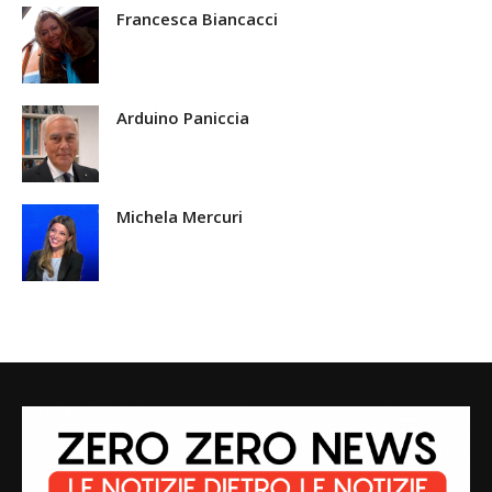
Francesca Biancacci
Arduino Paniccia
Michela Mercuri