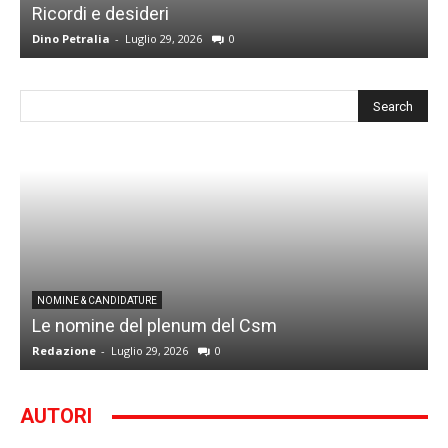
Ricordi e desideri
L
Dino Petralia
-
Luglio 29, 2026
0
R
I
NOMINE & CANDIDATURE
Le nomine del plenum del Csm
S
Redazione
-
Luglio 29, 2026
0
G
AUTORI