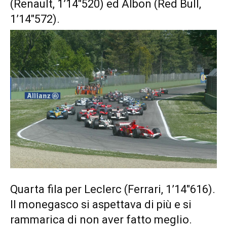
(Renault, 1’14″520) ed Albon (Red Bull,
1’14″572).
Quarta fila per Leclerc (Ferrari, 1’14″616).
Il monegasco si aspettava di più e si
rammarica di non aver fatto meglio.