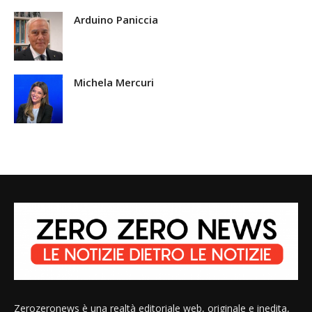
Arduino Paniccia
Michela Mercuri
Zerozeronews è una realtà editoriale web, originale e inedita,