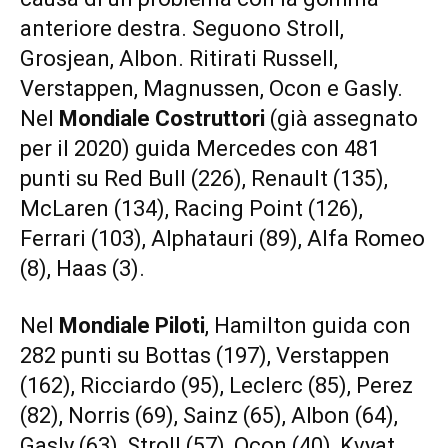
anteriore destra. Seguono Stroll,
Grosjean, Albon. Ritirati Russell,
Verstappen, Magnussen, Ocon e Gasly.
Nel
Mondiale Costruttori
(già assegnato
per il 2020) guida Mercedes con 481
punti su Red Bull (226), Renault (135),
McLaren (134), Racing Point (126),
Ferrari (103), Alphatauri (89), Alfa Romeo
(8), Haas (3).
Nel
Mondiale Piloti
, Hamilton guida con
282 punti su Bottas (197), Verstappen
(162), Ricciardo (95), Leclerc (85), Perez
(82), Norris (69), Sainz (65), Albon (64),
Gasly (63), Stroll (57), Ocon (40), Kvyat