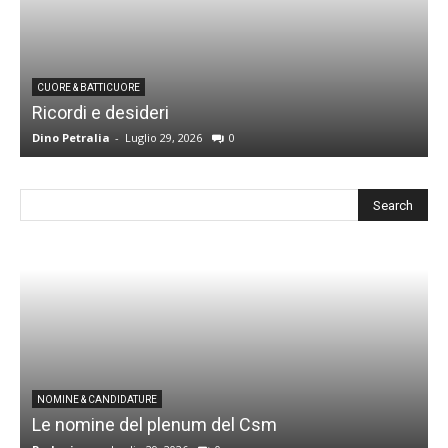
CUORE & BATTICUORE
Ricordi e desideri
L
Dino Petralia
-
Luglio 29, 2026
0
R
I
NOMINE & CANDIDATURE
Le nomine del plenum del Csm
S