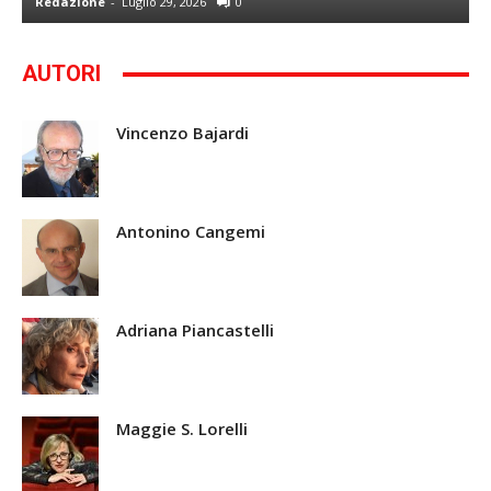
Redazione
-
Luglio 29, 2026
0
G
AUTORI
Vincenzo Bajardi
Antonino Cangemi
Adriana Piancastelli
Maggie S. Lorelli