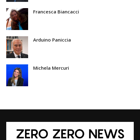
Francesca Biancacci
Arduino Paniccia
Michela Mercuri