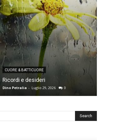
CUORE & BATTICUORE
CUORE & BATTICU
Ricordi e desideri
L’angoscia del
Dino Petralia
-
Luglio 29, 2026
0
Redazione
-
Luglio 