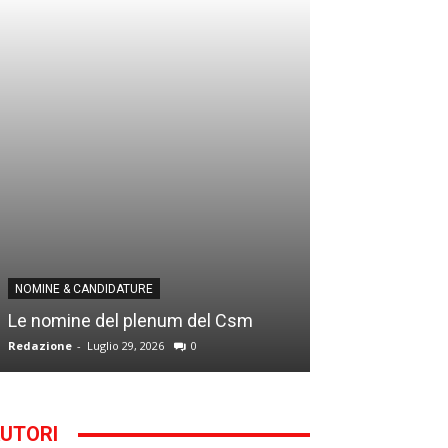
NOMINE & CANDID
NOMINE & CANDIDATURE
Infantino addio
Le nomine del plenum del Csm
alla Segreteria
Redazione
-
Luglio 29, 2026
0
Gianfranco D'Anna
UTORI