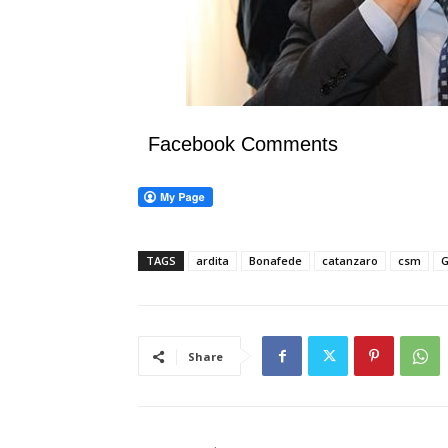
Facebook Comments
TAGS
ardita
Bonafede
catanzaro
csm
G
Share