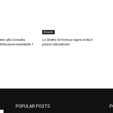
Risvolti
tro alla Consulta
Lo Stretto di Hormuz riapre crolla il
ttribuzione inevitabile ?
prezzo del petrolio
POPULAR POSTS
P