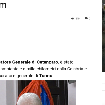
sm
619
0
atore Generale di Catanzaro
, è stato
à ambientale a mille chilometri dalla Calabria e
curatore generale di
Torino
.