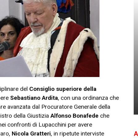
iplinare del
Consiglio superiore della
iere
Sebastiano Ardita
, con una ordinanza che
lare avanzata dal Procuratore Generale della
nistro della Giustizia
Alfonso Bonafede
che
nei confronti di
Lupacchini
per avere
A
zaro,
Nicola Gratteri
, in ripetute interviste