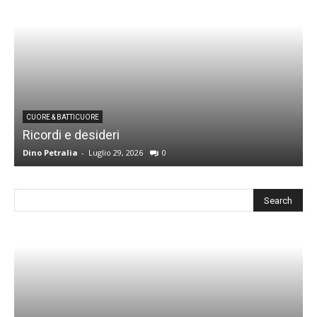
CUORE & BATTICUORE
Ricordi e desideri
L
Dino Petralia
-
Luglio 29, 2026
0
R