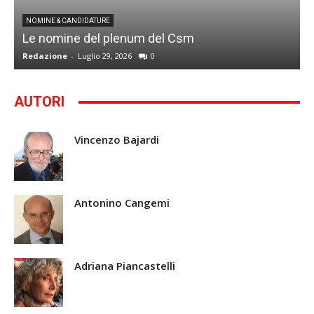
I
NOMINE & CANDIDATURE
Le nomine del plenum del Csm
S
Redazione
-
Luglio 29, 2026
0
G
AUTORI
Vincenzo Bajardi
Antonino Cangemi
Adriana Piancastelli