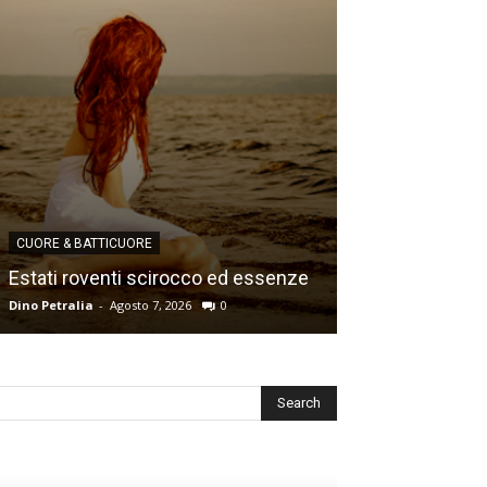
CUORE & BATTICUORE
CUORE & BATTICU
Estati roventi scirocco ed essenze
Ricordi e desid
Dino Petralia
-
Agosto 7, 2026
0
Dino Petralia
-
Lugl