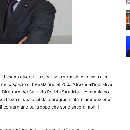
sta sono diversi. La sicurezza stradale è in cima alla
ello spazio di frenata fino al 20%. “Grazie all’iniziativa
, Direttore del Servizio Polizia Stradale – continuiamo
’importanza di una oculata e programmata manutenzione
lli confermano purtroppo che sono ancora molti i
er contrastare questa pericolosa tendenza e per