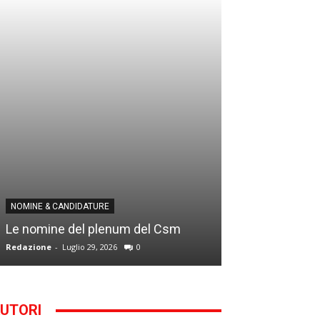
NOMINE & CANDID
NOMINE & CANDIDATURE
Infantino addio
Le nomine del plenum del Csm
alla Segreteria
Redazione
-
Luglio 29, 2026
0
Gianfranco D'Anna
UTORI