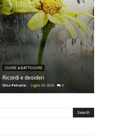
CUORE & BATTICUORE
CUORE & BATTICU
Ricordi e desideri
L’angoscia del
Dino Petralia
-
Luglio 29, 2026
0
Redazione
-
Luglio 