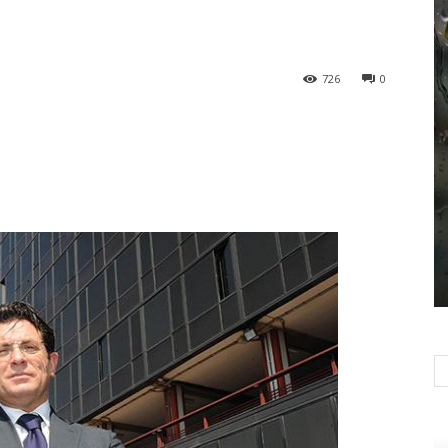
726
0