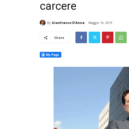
carcere
By
Gianfranco D'Anna
Maggio 10, 2019
Share