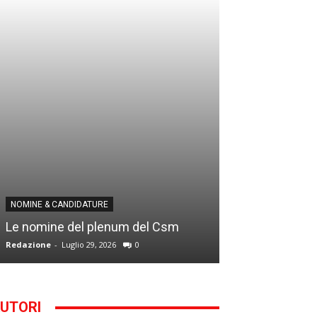
NOMINE & CANDID
NOMINE & CANDIDATURE
Infantino addio
Le nomine del plenum del Csm
alla Segreteria
Redazione
-
Luglio 29, 2026
0
Gianfranco D'Anna
UTORI