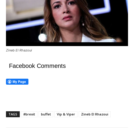
Zineb El Rhazoui
Facebook Comments
TAGS
#brexit
buffet
Vip & Viper
Zineb El Rhazoui