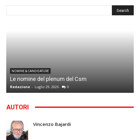
I
NOMINE & CANDIDATURE
Le nomine del plenum del Csm
S
Redazione
-
Luglio 29, 2026
0
G
AUTORI
Vincenzo Bajardi