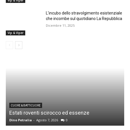
Vip & Viper
L’incubo dello stravolgimento esistenziale
che incombe sul quotidiano La Repubblica
Dicembre 11, 2025
Vip & Viper
CUORE & BATTICUORE
Estati roventi scirocco ed essenze
R
Dino Petralia
-
Agosto 7, 2026
0
D