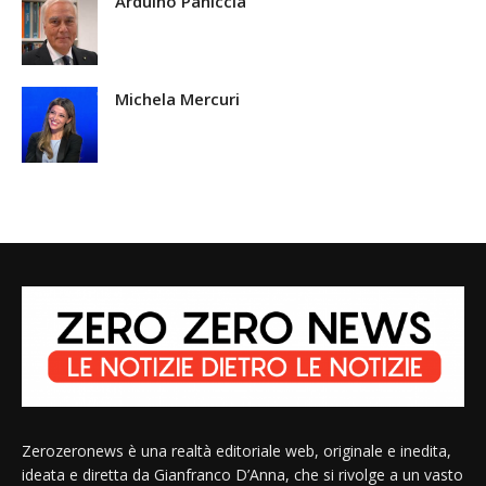
Arduino Paniccia
Michela Mercuri
Zerozeronews è una realtà editoriale web, originale e inedita,
ideata e diretta da Gianfranco D’Anna, che si rivolge a un vasto