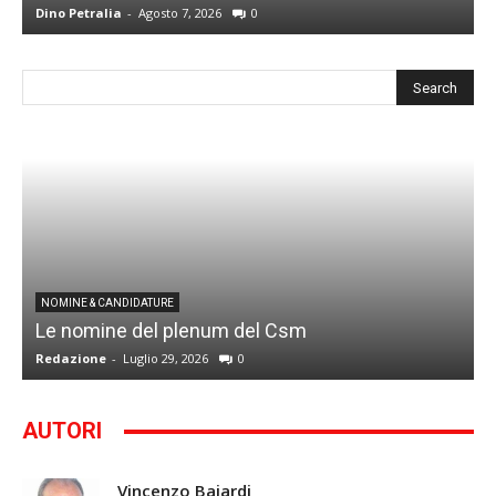
Dino Petralia
-
Agosto 7, 2026
0
D
I
NOMINE & CANDIDATURE
Le nomine del plenum del Csm
S
Redazione
-
Luglio 29, 2026
0
G
AUTORI
Vincenzo Bajardi