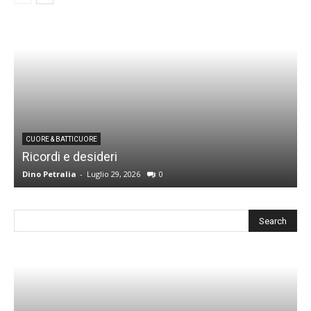
CUORE & BATTICUORE
Ricordi e desideri
L
Dino Petralia
-
Luglio 29, 2026
0
R