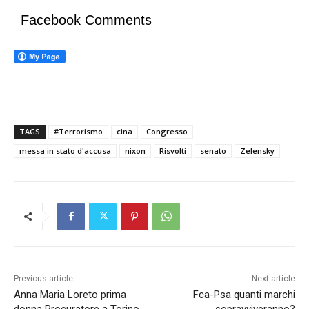
Facebook Comments
TAGS
#Terrorismo
cina
Congresso
messa in stato d'accusa
nixon
Risvolti
senato
Zelensky
Previous article
Next article
Anna Maria Loreto prima
Fca-Psa quanti marchi
donna Procuratore a Torino
sopravviveranno?