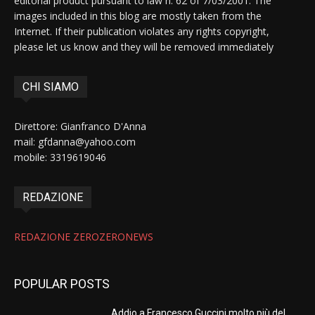
editorial product pursuant to law n. 62 of 7/03/2001. The
images included in this blog are mostly taken from the
Internet. If their publication violates any rights copyright,
please let us know and they will be removed immediately
CHI SIAMO
Direttore: Gianfranco D'Anna
mail: gfdanna@yahoo.com
mobile: 3319619046
REDAZIONE
REDAZIONE ZEROZERONEWS
POPULAR POSTS
Addio a Francesco Guccini molto più del