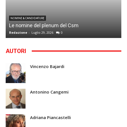
I
NOMINE & CANDIDATURE
Le nomine del plenum del Csm
S
Redazione
-
Luglio 29, 2026
0
G
AUTORI
Vincenzo Bajardi
Antonino Cangemi
Adriana Piancastelli