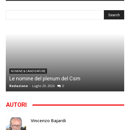
I
NOMINE & CANDIDATURE
Le nomine del plenum del Csm
S
Redazione
-
Luglio 29, 2026
0
G
AUTORI
Vincenzo Bajardi