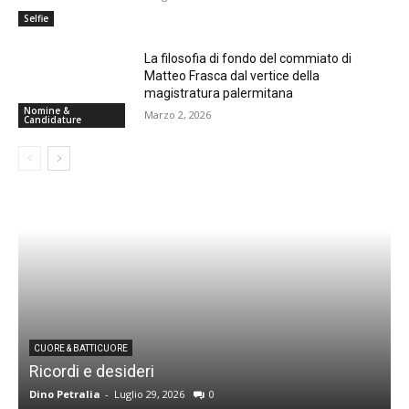
Selfie
La filosofia di fondo del commiato di
Matteo Frasca dal vertice della
magistratura palermitana
Nomine &
Marzo 2, 2026
Candidature
CUORE & BATTICUORE
Ricordi e desideri
L
Dino Petralia
-
Luglio 29, 2026
0
R