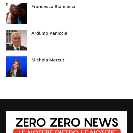
Francesca Biancacci
Arduino Paniccia
Michela Mercuri