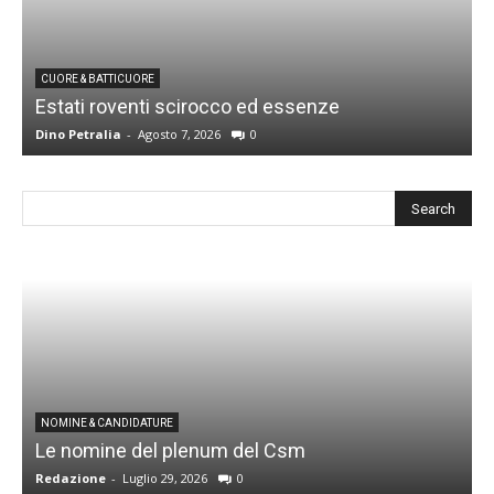
CUORE & BATTICUORE
Estati roventi scirocco ed essenze
R
Dino Petralia
-
Agosto 7, 2026
0
D
I
NOMINE & CANDIDATURE
Le nomine del plenum del Csm
S
Redazione
-
Luglio 29, 2026
0
G