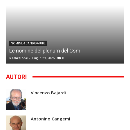
I
NOMINE & CANDIDATURE
Le nomine del plenum del Csm
S
Redazione
-
Luglio 29, 2026
0
G
AUTORI
Vincenzo Bajardi
Antonino Cangemi