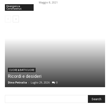
Maggio 8, 2021
Emergenza
Coronavirus
CUORE & BATTICUORE
Ricordi e desideri
L
Dino Petralia
-
Luglio 29, 2026
0
R