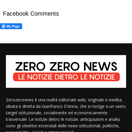
Facebook Comments
Zerozeronews è una realtà editoriale web, originale e inedita,
ideata e diretta da Gianfranco D’Anna, che si rivolge a un vasto
target istituzionale, socialmente ed economicamente
trasversale. Le notizie dietro le notizie: anticipazioni e analisi
sono gli obiettivi essenziali delle news istituzionali, politiche,