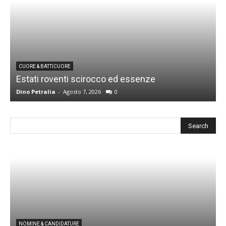
CUORE & BATTICUORE
Estati roventi scirocco ed essenze
R
Dino Petralia
-
Agosto 7, 2026
0
D
I
NOMINE & CANDIDATURE