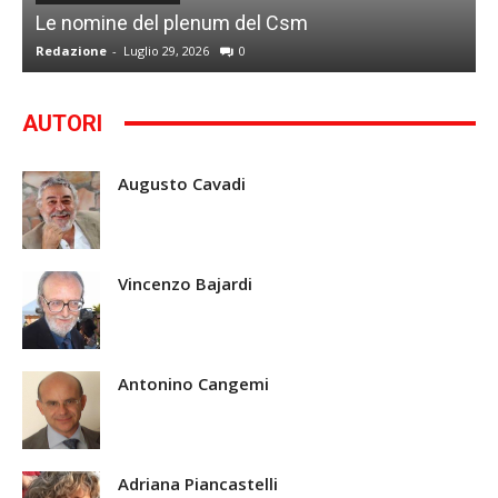
Le nomine del plenum del Csm
S
Redazione
-
Luglio 29, 2026
0
G
AUTORI
Augusto Cavadi
Vincenzo Bajardi
Antonino Cangemi
Adriana Piancastelli