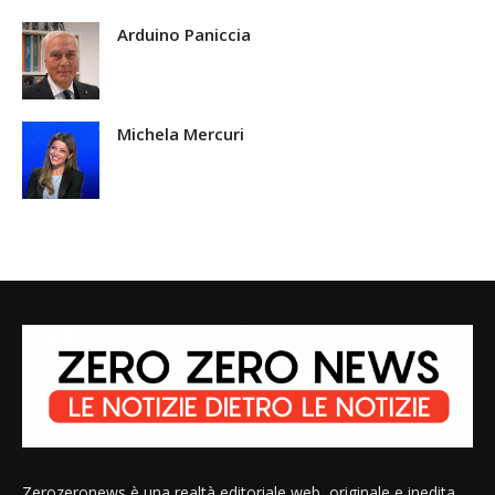
Arduino Paniccia
Michela Mercuri
Zerozeronews è una realtà editoriale web, originale e inedita,