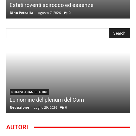
Estati roventi scirocco ed essenze
R
Dino Petralia
-
Agosto 7, 2026
0
D
I
NOMINE & CANDIDATURE
Le nomine del plenum del Csm
S
Redazione
-
Luglio 29, 2026
0
G
AUTORI