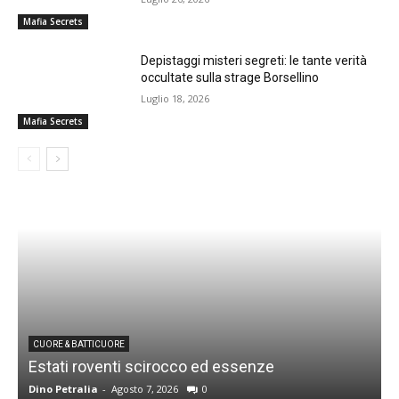
Mafia Secrets
Depistaggi misteri segreti: le tante verità
occultate sulla strage Borsellino
Luglio 18, 2026
Mafia Secrets
CUORE & BATTICUORE
Estati roventi scirocco ed essenze
R
Dino Petralia
-
Agosto 7, 2026
0
D