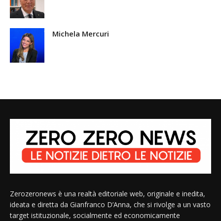
Michela Mercuri
Zerozeronews è una realtà editoriale web, originale e inedita,
ideata e diretta da Gianfranco D’Anna, che si rivolge a un vasto
target istituzionale, socialmente ed economicamente