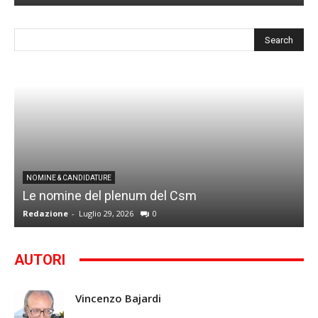
I
NOMINE & CANDIDATURE
Le nomine del plenum del Csm
S
Redazione
-
Luglio 29, 2026
0
G
AUTORI
Vincenzo Bajardi