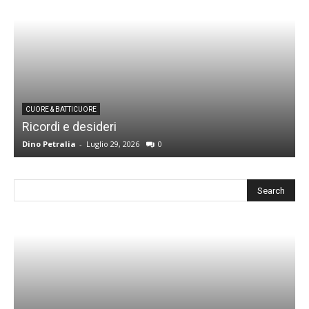
CUORE & BATTICUORE
Ricordi e desideri
L
Dino Petralia
-
Luglio 29, 2026
0
R