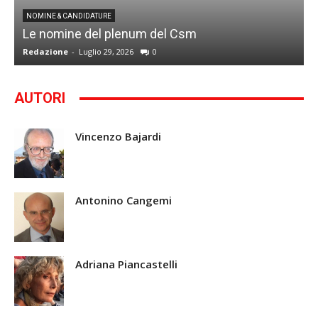
I
NOMINE & CANDIDATURE
Le nomine del plenum del Csm
S
Redazione
-
Luglio 29, 2026
0
G
AUTORI
Vincenzo Bajardi
Antonino Cangemi
Adriana Piancastelli