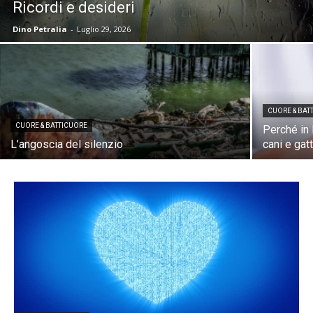
Ricordi e desideri
Dino Petralia
-
Luglio 29, 2026
CUORE & BAT
CUORE & BATTICUORE
Perché in 
L’angoscia del silenzio
cani e gatt