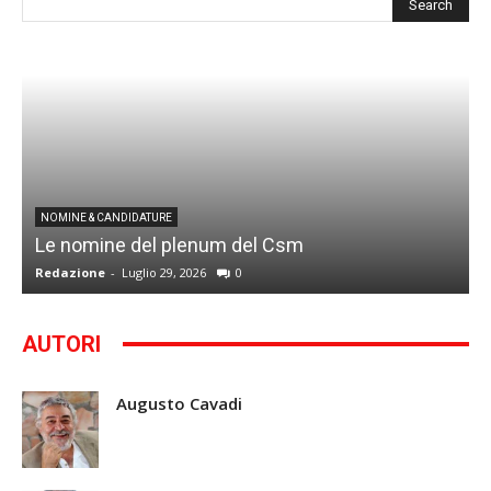
I
NOMINE & CANDIDATURE
Le nomine del plenum del Csm
S
Redazione
-
Luglio 29, 2026
0
G
AUTORI
Augusto Cavadi