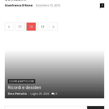
Gianfranco D'Anna
-
Dicembre 19, 2015
0
17
18
19
CUORE & BATTICUORE
Ricordi e desideri
L
Dino Petralia
-
Luglio 29, 2026
0
R