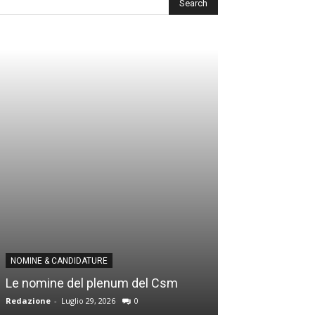
NOMINE & CANDID
NOMINE & CANDIDATURE
Infantino addio
Le nomine del plenum del Csm
alla Segreteria
Redazione
-
Luglio 29, 2026
0
Gianfranco D'Anna