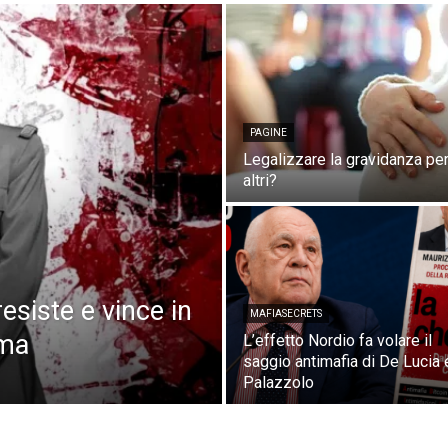
PAGINE
Legalizzare la gravidanza pe
altri?
resiste e vince in
MAFIASECRETS
ema
L’effetto Nordio fa volare il
saggio antimafia di De Lucia 
Palazzolo