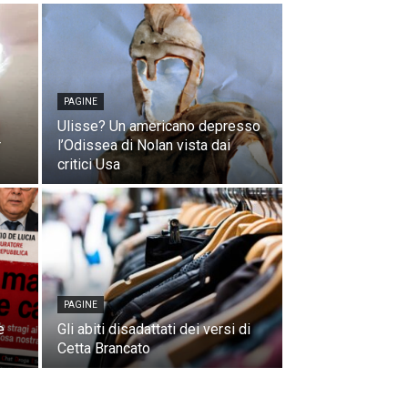
PAGINE
Ulisse? Un americano depresso
r
l’Odissea di Nolan vista dai
critici Usa
PAGINE
e
Gli abiti disadattati dei versi di
Cetta Brancato