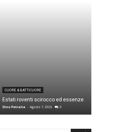
CUORE & BATTICUORE
CUORE & BATTICU
Estati roventi scirocco ed essenze
Ricordi e desid
Dino Petralia
-
Agosto 7, 2026
0
Dino Petralia
-
Lugl