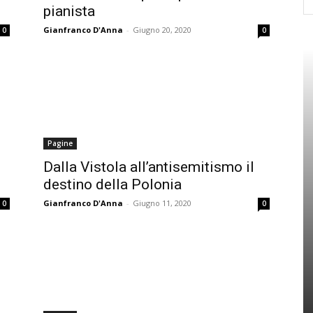
pianista
Gianfranco D'Anna
-
Giugno 20, 2020
0
0
Pagine
Dalla Vistola all’antisemitismo il
destino della Polonia
Gianfranco D'Anna
-
Giugno 11, 2020
0
0