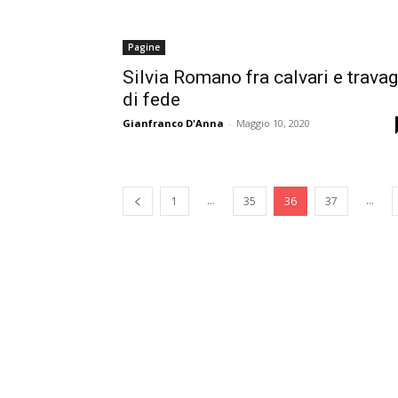
Pagine
Silvia Romano fra calvari e travag
di fede
Gianfranco D'Anna
-
Maggio 10, 2020
...
...
1
35
36
37