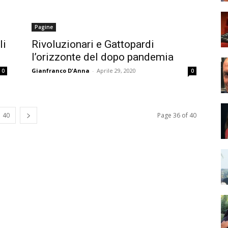
Pagine
li
Rivoluzionari e Gattopardi
l’orizzonte del dopo pandemia
Gianfranco D'Anna
-
Aprile 29, 2020
0
0
40
Page 36 of 40