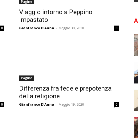
Pagine
Viaggio intorno a Peppino
Impastato
A
Gianfranco D'Anna
-
Maggio 30, 2020
0
0
Pagine
Differenza fra fede e prepotenza
della religione
Gianfranco D'Anna
-
Maggio 19, 2020
0
0